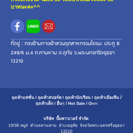
บาทนะคะ^^
ที่อยู่ : ตรงข้ามทางเข้าสวนอุตสาหกรรมโรจนะ ประตู B
249/6 ม.4 ต.คานหาม อ.อุทัย จ.พระนครศรีอยุธยา
13210
ถุงเท้าแฟชั่น
/
ถุงเท้าสปอร์ต
/
ถุงเท้านักเรียน
/
ถุงเท้าเมือ
งจีน
/่
ถุงเท้าเด็ก
/
อื่น
ๆ
/
Hot Sale
/
O
em
บริษัท ปั๊มพาวเวอร์ จำกัด
19/38 หมู่4 ตำบลคานหาม อำเภออุทัย จังหวัดพระนครศรีอยุธยา
13210