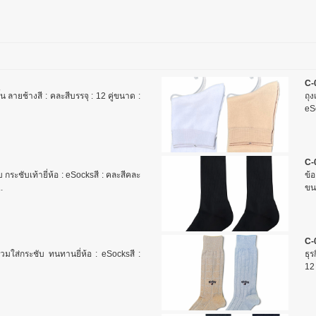
C-
้น ลายช้างสี : คละสีบรรจุ : 12 คู่ขนาด :
ถุง
eSo
C-
 กระชับเท้ายี่ห้อ : eSocksสี : คละสีคละ
ข้อ
.
ขน
C-
ี สวมใส่กระชับ ทนทานยี่ห้อ : eSocksสี :
ธุร
12 