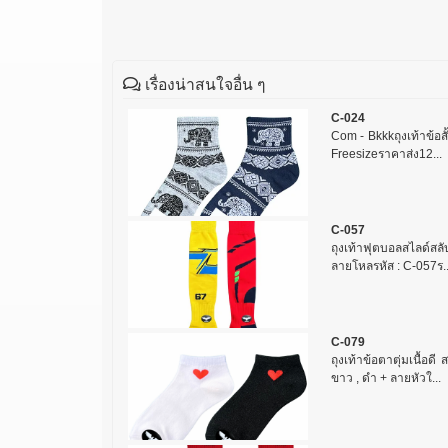
เรื่องน่าสนใจอื่น ๆ
C-024
Com - Bkkkถุงเท้าข้อสั
Freesizeราคาส่ง12...
C-057
ถุงเท้าฟุตบอลสไลด์สลับ
ลายโหลรหัส : C-057ร..
C-079
ถุงเท้าข้อตาตุ่มเนื้อด
ขาว , ดำ + ลายหัวใ...