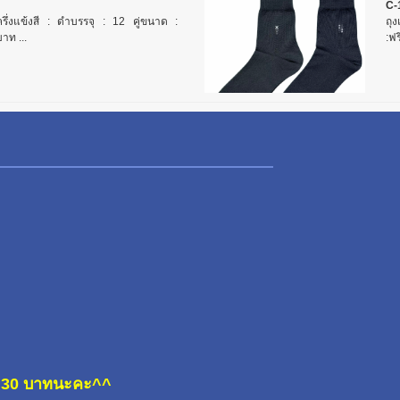
C-
ครึ่งแข้งสี : ดำบรรจุ : 12 คู่ขนาด :
ถุง
าท ...
:ฟร
ละ 30 บาทนะคะ^^