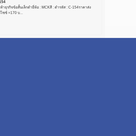
154
เท้าธุรกิจข้อสั้นเล็กดำยี่ห้อ : MCKสี : ดำรหัส : C-154ราคาส่ง
ีไซซ์ =170 บ...