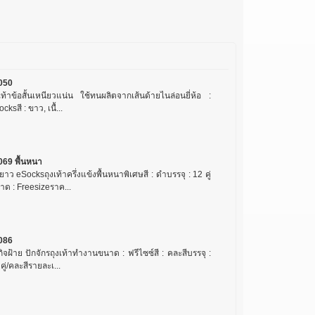
050
เท้าข้อสั้นเหนียวแน่น ใช้ทนผลิตจากเส้นด้ายไนล่อนยี่ห้อ :
cksสี : ขาว, เนื้...
069 พื้นหนา
ยาว eSocksถุงเท้าครึ่งแข้งพื้นหนาพิเศษสี : ดำบรรจุ : 12 คู่
าด : Freesizeราค...
086
กิจฝ้าย ปักจักรถุงเท้าทำงานขนาด : ฟรีไซซ์สี : คละสีบรรจุ :
คู่/คละสีรายละเ...