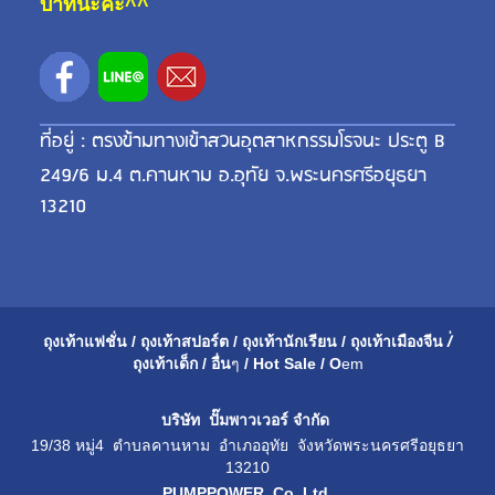
บาทนะคะ^^
ที่อยู่ : ตรงข้ามทางเข้าสวนอุตสาหกรรมโรจนะ ประตู B
249/6 ม.4 ต.คานหาม อ.อุทัย จ.พระนครศรีอยุธยา
13210
ถุงเท้าแฟชั่น
/
ถุงเท้าสปอร์ต
/
ถุงเท้านักเรียน
/
ถุงเท้าเมือ
งจีน
/่
ถุงเท้าเด็ก
/
อื่น
ๆ
/
Hot Sale
/
O
em
บริษัท ปั๊มพาวเวอร์ จำกัด
19/38 หมู่4 ตำบลคานหาม อำเภออุทัย จังหวัดพระนครศรีอยุธยา
13210
PUMPPOWER Co.,Ltd.