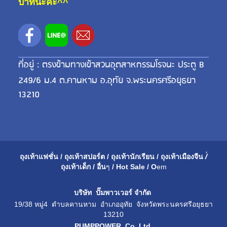
บาทนะคะ^^
ที่อยู่ : ตรงข้ามทางเข้าสวนอุตสาหกรรมโรจนะ ประตู B
249/6 ม.4 ต.คานหาม อ.อุทัย จ.พระนครศรีอยุธยา
13210
ถุงเท้าแฟชั่น
/
ถุงเท้าสปอร์ต
/
ถุงเท้านักเรียน
/
ถุงเท้าเมือ
งจีน
/่
ถุงเท้าเด็ก
/
อื่น
ๆ
/
Hot Sale
/
O
em
บริษัท ปั๊มพาวเวอร์ จำกัด
19/38 หมู่4 ตำบลคานหาม อำเภออุทัย จังหวัดพระนครศรีอยุธยา
13210
PUMPPOWER Co.,Ltd.