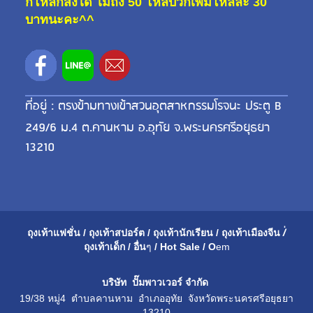
กี่โหลก็ส่งได้ ไม่ถึง 50 โหลบวกเพิ่มโหลละ 30
บาทนะคะ^^
ที่อยู่ : ตรงข้ามทางเข้าสวนอุตสาหกรรมโรจนะ ประตู B
249/6 ม.4 ต.คานหาม อ.อุทัย จ.พระนครศรีอยุธยา
13210
ถุงเท้าแฟชั่น
/
ถุงเท้าสปอร์ต
/
ถุงเท้านักเรียน
/
ถุงเท้าเมือ
งจีน
/่
ถุงเท้าเด็ก
/
อื่น
ๆ
/
Hot Sale
/
O
em
บริษัท ปั๊มพาวเวอร์ จำกัด
19/38 หมู่4 ตำบลคานหาม อำเภออุทัย จังหวัดพระนครศรีอยุธยา
13210