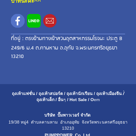
บาทนะคะ^^
ที่อยู่ : ตรงข้ามทางเข้าสวนอุตสาหกรรมโรจนะ ประตู B
249/6 ม.4 ต.คานหาม อ.อุทัย จ.พระนครศรีอยุธยา
13210
ถุงเท้าแฟชั่น
/
ถุงเท้าสปอร์ต
/
ถุงเท้านักเรียน
/
ถุงเท้าเมือ
งจีน
/่
ถุงเท้าเด็ก
/
อื่น
ๆ
/
Hot Sale
/
O
em
บริษัท ปั๊มพาวเวอร์ จำกัด
19/38 หมู่4 ตำบลคานหาม อำเภออุทัย จังหวัดพระนครศรีอยุธยา
13210
PUMPPOWER Co.,Ltd.