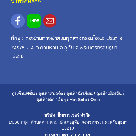
บาทนะคะ^^
ที่อยู่ : ตรงข้ามทางเข้าสวนอุตสาหกรรมโรจนะ ประตู B
249/6 ม.4 ต.คานหาม อ.อุทัย จ.พระนครศรีอยุธยา
13210
ถุงเท้าแฟชั่น
/
ถุงเท้าสปอร์ต
/
ถุงเท้านักเรียน
/
ถุงเท้าเมือ
งจีน
/่
ถุงเท้าเด็ก
/
อื่น
ๆ
/
Hot Sale
/
O
em
บริษัท ปั๊มพาวเวอร์ จำกัด
19/38 หมู่4 ตำบลคานหาม อำเภออุทัย จังหวัดพระนครศรีอยุธยา
13210
PUMPPOWER Co.,Ltd.