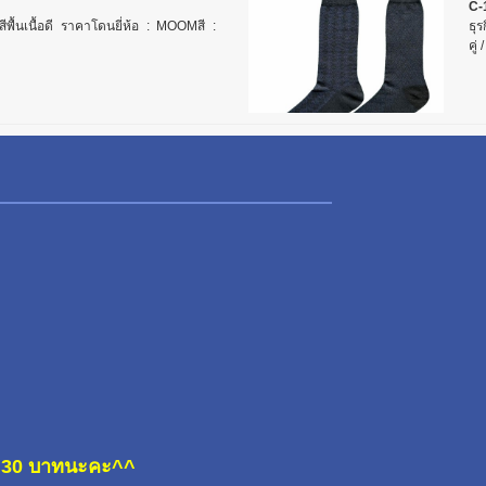
C-
สีพื้นเนื้อดี ราคาโดนยี่ห้อ : MOOMสี :
ธุร
คู่
ละ 30 บาทนะคะ^^