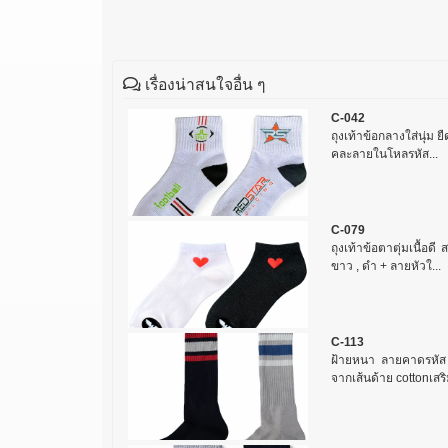
เรื่องน่าสนใจอื่น ๆ
C-042
ถุงเท้าข้อกลางใส่นุ่ม ยื
คละลายในโหลรหัส...
C-079
ถุงเท้าข้อตาตุ่มเนื้อด
ขาว , ดำ + ลายหัวใ...
C-113
ฝ้ายหนา ลายคาดรหัส
จากเส้นด้าย cottonเสริ