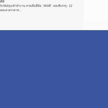
193
กิจ Mckถุงเท้าทำงาน ลายเต็มยี่ห้อ : Mckสี : คละสีบรรจุ : 12
 / คละลายราคาส...