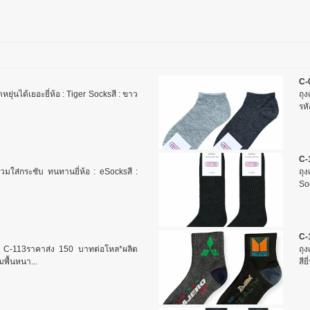
C-
ดหยุ่นได้เยอะยี่ห้อ : Tiger Socksสี : ขาว
ถุง
รหั
C-
ี สวมใส่กระชับ ทนทานยี่ห้อ : eSocksสี :
ถุ
Soc
C-
 C-113ราคาส่ง 150 บาทต่อโหล*ผลิต
ถุง
มพื้นหนา...
สีย