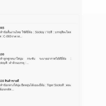
065
เท้าข้อสั้นงานไทย ใช้ดียี่ห้อ : Socksy / Vzสี : บรรจุสีละโหล
ส : C-065ราคาส...
100
งเท้าลูกฟูกหนาใส่นุ่ม กระชับ ระบายอากาศได้ดียี่ห้อ :
ksyสี : ดำล้วนบรรจุ : ...
116 สินค้าขายดี
เท้าข้อกลางใส่นุ่ม ยืดหยุ่นได้เยอะยี่ห้อ : Tiger Socksสี : คละ
ี่ห้อรถรหัส ...