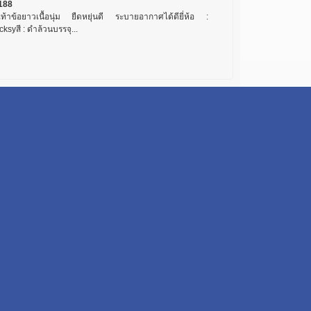
188
งเท้าข้อยาวเนื้อนุ่ม ยืดหยุ่นดี ระบายอากาศได้ดียี่ห้อ :
ksyสี : ดำล้วนบรรจุ...