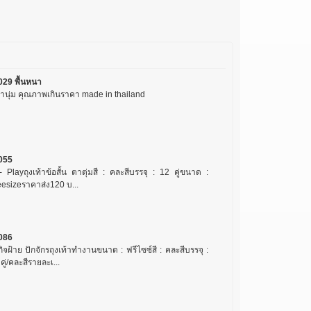
029 พื้นหนา
านุ่ม คุณภาพเกินราคา made in thailand
055
 Playถุงเท้าข้อสั้น ตาตุ่มสี : คละสีบรรจุ : 12 คู่ขนาด :
eesizeราคาส่ง120 บ...
086
กิจฝ้าย ปักจักรถุงเท้าทำงานขนาด : ฟรีไซซ์สี : คละสีบรรจุ :
คู่/คละสีรายละเ...