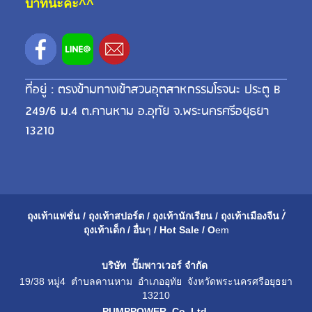
บาทนะคะ^^
ที่อยู่ : ตรงข้ามทางเข้าสวนอุตสาหกรรมโรจนะ ประตู B
249/6 ม.4 ต.คานหาม อ.อุทัย จ.พระนครศรีอยุธยา
13210
ถุงเท้าแฟชั่น
/
ถุงเท้าสปอร์ต
/
ถุงเท้านักเรียน
/
ถุงเท้าเมือ
งจีน
/่
ถุงเท้าเด็ก
/
อื่น
ๆ
/
Hot Sale
/
O
em
บริษัท ปั๊มพาวเวอร์ จำกัด
19/38 หมู่4 ตำบลคานหาม อำเภออุทัย จังหวัดพระนครศรีอยุธยา
13210
PUMPPOWER Co.,Ltd.