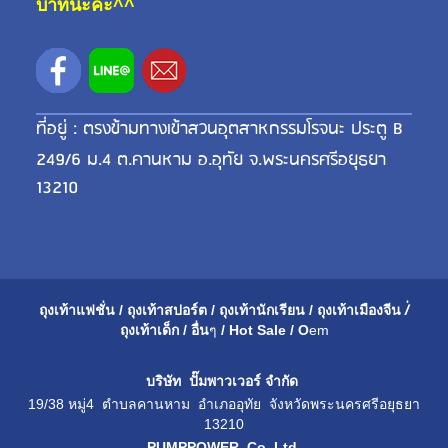
บาทนะคะ^^
ที่อยู่ : ตรงข้ามทางเข้าสวนอุตสาหกรรมโรจนะ ประตู B
249/6 ม.4 ต.คานหาม อ.อุทัย จ.พระนครศรีอยุธยา
13210
ถุงเท้าแฟชั่น
/
ถุงเท้าสปอร์ต
/
ถุงเท้านักเรียน
/
ถุงเท้าเมือ
งจีน
/่
ถุงเท้าเด็ก
/
อื่น
ๆ
/
Hot Sale
/
O
em
บริษัท ปั๊มพาวเวอร์ จำกัด
19/38 หมู่4 ตำบลคานหาม อำเภออุทัย จังหวัดพระนครศรีอยุธยา
13210
PUMPPOWER Co.,Ltd.