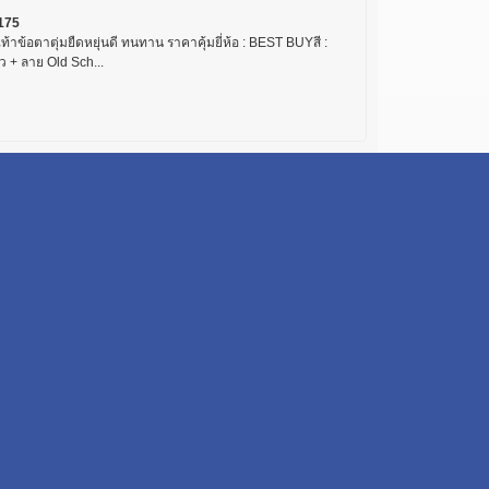
175
เท้าข้อตาตุ่มยืดหยุ่นดี ทนทาน ราคาคุ้มยี่ห้อ : BEST BUYสี :
ว + ลาย Old Sch...