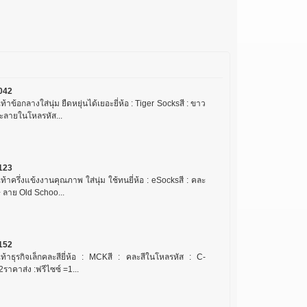
042
เท้าข้อกลางใส่นุ่ม ยืดหยุ่นได้เยอะยี่ห้อ : Tiger Socksสี : ขาว
ะลายในโหลรหัส...
123
เท้าครึ่งแข้งงานคุณภาพ ใส่นุ่ม ใช้ทนยี่ห้อ : eSocksสี : คละ
+ ลาย Old Schoo...
152
งเท้าธุรกิจเล็กคละสียี่ห้อ : MCKสี : คละสีในโหลรหัส : C-
ราคาส่ง :ฟรีไซซ์ =1...