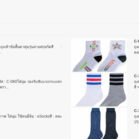
C-
ุงเท้าข้อสั้นตาตุ่มรุ่นลายสปอร์ตสี :
ถุง
.
คล
C-
ัส : C-060ใส่นุ่ม รองรับซับแรงกระแทก
ถุง
ลรา...
สี 
C-
ภาพ ใส่นุ่ม ใช้ทนยี่ห้อ : eSocksสี : คละ
ถุ
152