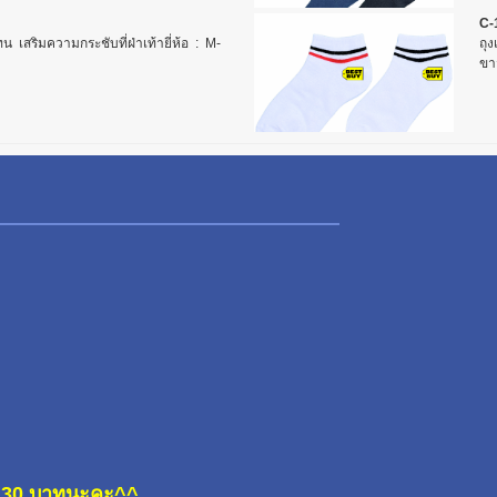
C-
ช้ทน เสริมความกระชับที่ฝ่าเท้ายี่ห้อ : M-
ถุง
ขา
ละ 30 บาทนะคะ^^