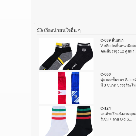
เรื่องน่าสนใจอื่น ๆ
C-039 พื้นหนา
V-eSocksพื้นหนาพิเศษถ
คละสีบรรจุ : 12 คู่ขนา..
C-060
ฟุตบอลพื้นหนา Saleรห
มี 3 ขนาด บรรจุสีละโห
C-124
ถุงเท้าครึ่งแข้งงานคุณ
สีเข้ม + ลาย Old S...