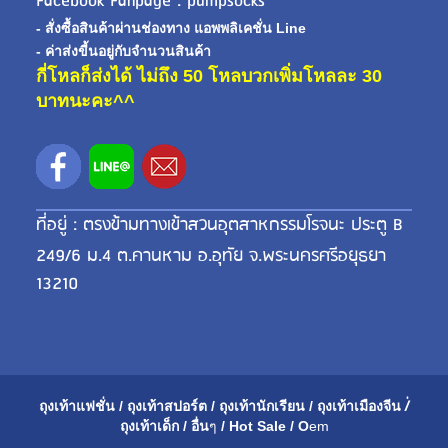
Facebook Fanpage : pumpsocks
- สั่งซื้อสินค้าผ่านช่องทาง แอพพลิเคชั่น Line
- ค่าส่งขี้นอยู่กับจำนวนสินค้า
กี่โหลก็ส่งได้ ไม่ถึง 50 โหลบวกเพิ่มโหลละ 30
บาทนะคะ^^
ที่อยู่ : ตรงข้ามทางเข้าสวนอุตสาหกรรมโรจนะ ประตู B
249/6 ม.4 ต.คานหาม อ.อุทัย จ.พระนครศรีอยุธยา
13210
ถุงเท้าแฟชั่น
/
ถุงเท้าสปอร์ต
/
ถุงเท้านักเรียน
/
ถุงเท้าเมือ
งจีน
/่
ถุงเท้าเด็ก
/
อื่น
ๆ
/
Hot Sale
/
O
em