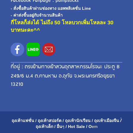
Facebook Fanpage : pumpsocks
- สั่งซื้อสินค้าผ่านช่องทาง แอพพลิเคชั่น Line
- ค่าส่งขี้นอยู่กับจำนวนสินค้า
กี่โหลก็ส่งได้ ไม่ถึง 50 โหลบวกเพิ่มโหลละ 30
บาทนะคะ^^
ที่อยู่ : ตรงข้ามทางเข้าสวนอุตสาหกรรมโรจนะ ประตู B
249/6 ม.4 ต.คานหาม อ.อุทัย จ.พระนครศรีอยุธยา
13210
ถุงเท้าแฟชั่น
/
ถุงเท้าสปอร์ต
/
ถุงเท้านักเรียน
/
ถุงเท้าเมือ
งจีน
/่
ถุงเท้าเด็ก
/
อื่น
ๆ
/
Hot Sale
/
O
em