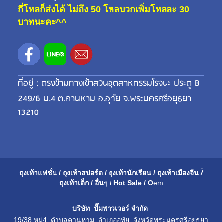
กี่โหลก็ส่งได้ ไม่ถึง 50 โหลบวกเพิ่มโหลละ 30
บาทนะคะ^^
ที่อยู่ : ตรงข้ามทางเข้าสวนอุตสาหกรรมโรจนะ ประตู B
249/6 ม.4 ต.คานหาม อ.อุทัย จ.พระนครศรีอยุธยา
13210
ถุงเท้าแฟชั่น
/
ถุงเท้าสปอร์ต
/
ถุงเท้านักเรียน
/
ถุงเท้าเมือ
งจีน
/่
ถุงเท้าเด็ก
/
อื่น
ๆ
/
Hot Sale
/
O
em
บริษัท ปั๊มพาวเวอร์ จำกัด
19/38 หมู่4 ตำบลคานหาม อำเภออุทัย จังหวัดพระนครศรีอยุธยา