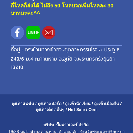
กี่โหลก็ส่งได้ ไม่ถึง 50 โหลบวกเพิ่มโหลละ 30
บาทนะคะ^^
ที่อยู่ : ตรงข้ามทางเข้าสวนอุตสาหกรรมโรจนะ ประตู B
249/6 ม.4 ต.คานหาม อ.อุทัย จ.พระนครศรีอยุธยา
13210
ถุงเท้าแฟชั่น
/
ถุงเท้าสปอร์ต
/
ถุงเท้านักเรียน
/
ถุงเท้าเมือ
งจีน
/่
ถุงเท้าเด็ก
/
อื่น
ๆ
/
Hot Sale
/
O
em
บริษัท ปั๊มพาวเวอร์ จำกัด
19/38 หมู่4 ตำบลคานหาม อำเภออุทัย จังหวัดพระนครศรีอยุธยา