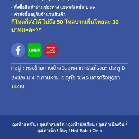
- สั่งซื้อสินค้าผ่านช่องทาง แอพพลิเคชั่น Line
- ค่าส่งขี้นอยู่กับจำนวนสินค้า
กี่โหลก็ส่งได้ ไม่ถึง 50 โหลบวกเพิ่มโหลละ 30
บาทนะคะ^^
ที่อยู่ : ตรงข้ามทางเข้าสวนอุตสาหกรรมโรจนะ ประตู B
249/6 ม.4 ต.คานหาม อ.อุทัย จ.พระนครศรีอยุธยา
13210
ถุงเท้าแฟชั่น
/
ถุงเท้าสปอร์ต
/
ถุงเท้านักเรียน
/
ถุงเท้าเมือ
งจีน
/่
ถุงเท้าเด็ก
/
อื่น
ๆ
/
Hot Sale
/
O
em