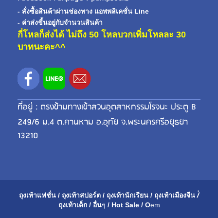
- สั่งซื้อสินค้าผ่านช่องทาง แอพพลิเคชั่น Line
- ค่าส่งขี้นอยู่กับจำนวนสินค้า
กี่โหลก็ส่งได้ ไม่ถึง 50 โหลบวกเพิ่มโหลละ 30
บาทนะคะ^^
ที่อยู่ : ตรงข้ามทางเข้าสวนอุตสาหกรรมโรจนะ ประตู B
249/6 ม.4 ต.คานหาม อ.อุทัย จ.พระนครศรีอยุธยา
13210
ถุงเท้าแฟชั่น
/
ถุงเท้าสปอร์ต
/
ถุงเท้านักเรียน
/
ถุงเท้าเมือ
งจีน
/่
ถุงเท้าเด็ก
/
อื่น
ๆ
/
Hot Sale
/
O
em