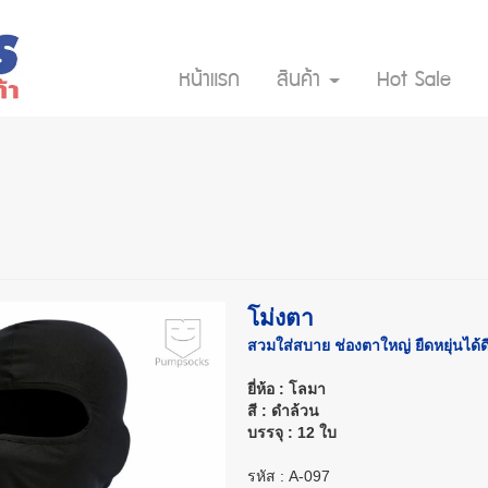
หน้าแรก
สินค้า
Hot Sale
โม่งตา
สวมใส่สบาย ช่องตาใหญ่ ยืดหยุ่นได้ด
ยี่ห้อ : โลมา
สี : ดำล้วน
บรรจุ : 12 ใบ
รหัส : A-097