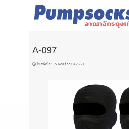
A-097
โพสต์เมื่อ
:
15 พฤศจิกายน 2568