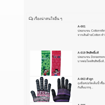
เรื่องน่าสนใจอื่น ๆ
A-001
ปลอกแขน Cottonรหัส
จากเส้นด้ายCotton ทำใ
A-019 ลิขสิทธิ์แท้
ปลอกแขน Doraemonค
บาทต่อโหลลิขสิทธิ์แท้..
A-063 ตัวถูก
ถุงมือสปอร์ตเต็มนิ้วซื้อ
กันลื่นบรรจุ...