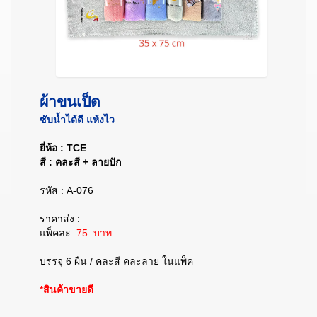
ผ้าขนเป็ด
ซับน้ำได้ดี แห้งไว
ยี่ห้อ : TCE
สี : คละสี + ลายปัก
รหัส : A-076
ราคาส่ง :
แพ็คละ
75 บาท
บรรจุ 6 ผืน / คละสี คละลาย ในแพ็ค
*สินค้าขายดี