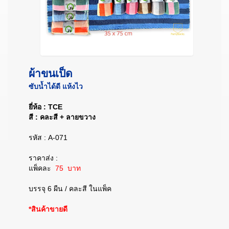
ผ้าขนเป็ด
ซับน้ำได้ดี แห้งไว
ยี่ห้อ : TCE
สี : คละสี + ลายขวาง
รหัส : A-071
ราคาส่ง :
แพ็คละ
75 บาท
บรรจุ 6 ผืน / คละสี ในแพ็ค
*สินค้าขายดี