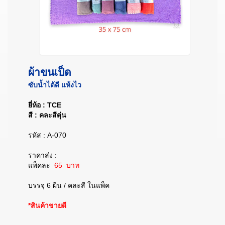
ผ้าขนเป็ด
ซับน้ำได้ดี แห้งไว
ยี่ห้อ : TCE
สี : คละสีตุ่น
รหัส : A-070
ราคาส่ง :
แพ็คละ
65 บาท
บรรจุ 6 ผืน / คละสี ในแพ็ค
*สินค้าขายดี