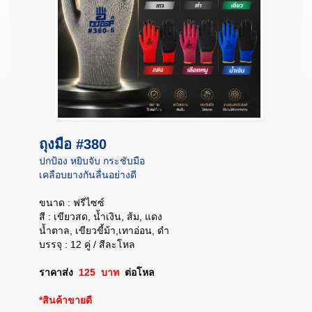
ถุงมือ #380
ปกป้อง หยิบจับ กระชับมือ
เคลือบยางกันลื่นอย่างดี
ขนาด : ฟรีไซซ์
สี : เขียวสด, น้ำเงิน, ส้ม, แดง
น้ำตาล, เขียวขี้ม้า,เทาอ่อน, ดำ
บรรจุ : 12 คู่ / สีละโหล
ราคาส่ง
125 บาท
ต่อโหล
*สินค้าขายดี