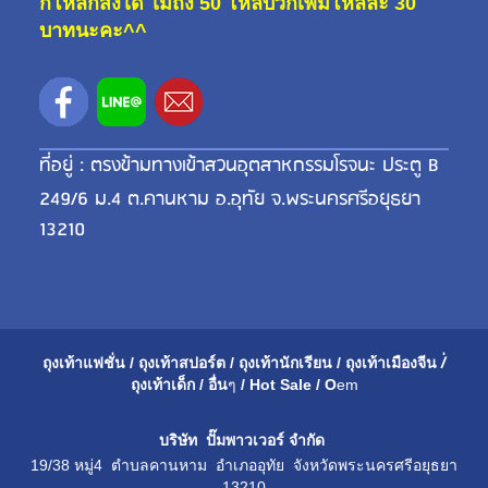
กี่โหลก็ส่งได้ ไม่ถึง 50 โหลบวกเพิ่มโหลละ 30
บาทนะคะ^^
ที่อยู่ : ตรงข้ามทางเข้าสวนอุตสาหกรรมโรจนะ ประตู B
249/6 ม.4 ต.คานหาม อ.อุทัย จ.พระนครศรีอยุธยา
13210
ถุงเท้าแฟชั่น
/
ถุงเท้าสปอร์ต
/
ถุงเท้านักเรียน
/
ถุงเท้าเมือ
งจีน
/่
ถุงเท้าเด็ก
/
อื่น
ๆ
/
Hot Sale
/
O
em
บริษัท ปั๊มพาวเวอร์ จำกัด
19/38 หมู่4 ตำบลคานหาม อำเภออุทัย จังหวัดพระนครศรีอยุธยา
13210