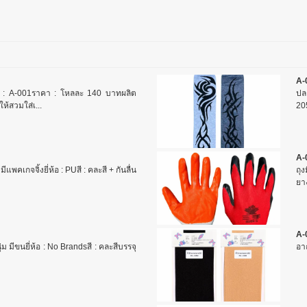
A-
 : A-001ราคา : โหลละ 140 บาทผลิต
ปล
ห้สวมใส่เ...
20
A-
แพคเกจจิ้งยี่ห้อ : PUสี : คละสี + กันลื่น
ถุ
ยาง
A-
ุ่ม มีขนยี่ห้อ : No Brandsสี : คละสีบรรจุ
อา