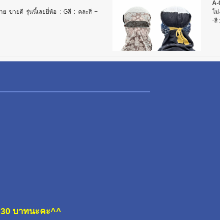
A-
่าย ขายดี รุ่นนี้เลยยี่ห้อ : Gสี : คละสี +
โม่
-สี
ละ 30 บาทนะคะ^^