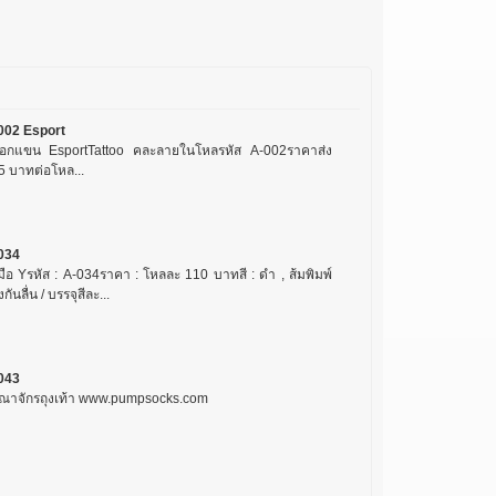
002 Esport
อกแขน EsportTattoo คละลายในโหลรหัส A-002ราคาส่ง
5 บาทต่อโหล...
034
งมือ Yรหัส : A-034ราคา : โหลละ 110 บาทสี : ดำ , ส้มพิมพ์
กันลื่น / บรรจุสีละ...
043
ณาจักรถุงเท้า www.pumpsocks.com