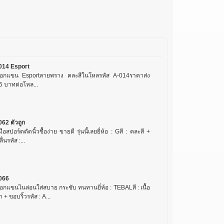
014 Esport
อกแขน Esportลายพราง คละสีในโหลรหัส A-014ราคาส่ง
5 บาทต่อโหล...
062 ตัวถูก
มือสปอร์ตตัดนิ้วซื้อง่าย ขายดี รุ่นนี้เลยยี่ห้อ : Gสี : คละสี +
ลื่นรหัส :...
066
อกแขนไนล่อนใส่สบาย กระชับ ทนทานยี่ห้อ : TEBALสี : เนื้อ
ำ + ขอบริ้วรหัส : A...