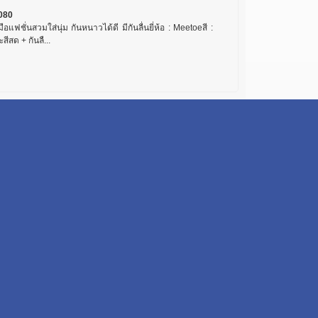
080
มือแฟชั่นสวมใส่นุ่ม กันหนาวได้ดี มีกันลื่นยี่ห้อ : Meetoeสี :
สีสด + กันลื...