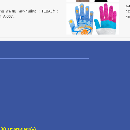
A-
าย กระชับ ทนทานยี่ห้อ : TEBALสี :
ถุง
: A-067...
คละ
ละ 30 บาทนะคะ^^