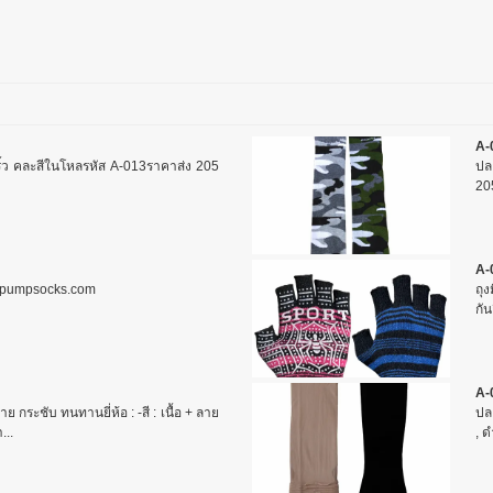
A-
้ว คละสีในโหลรหัส A-013ราคาส่ง 205
ปล
20
A-
w.pumpsocks.com
ถุง
กัน
A-
กระชับ ทนทานยี่ห้อ : -สี : เนื้อ + ลาย
ปล
...
, ด