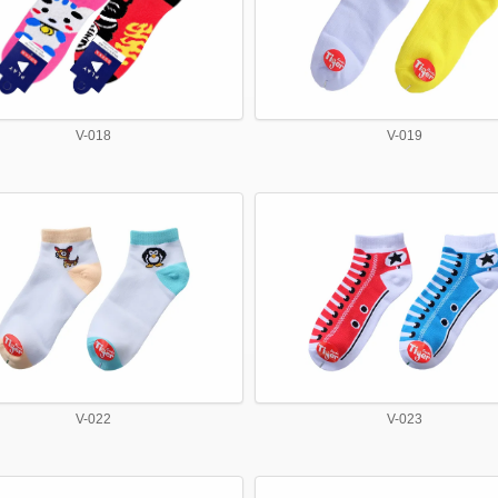
V-018
V-019
V-022
V-023