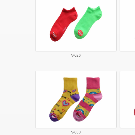
V-026
V-030