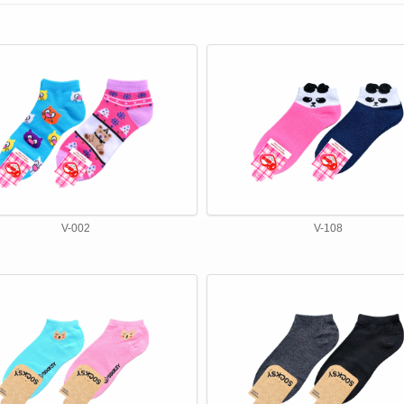
V-002
V-108