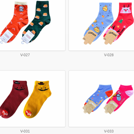
V-027
V-028
V-031
V-033