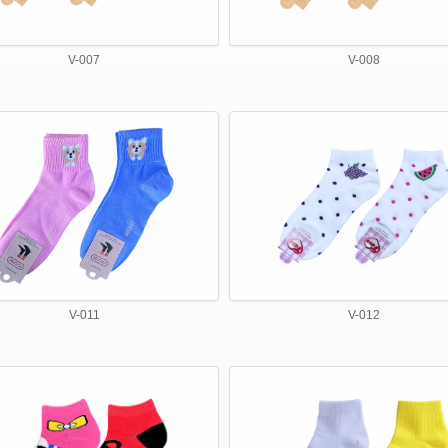
V-007
V-008
V-011
V-012