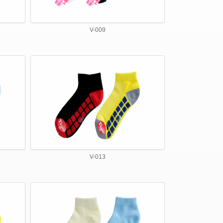
V-009
V-013