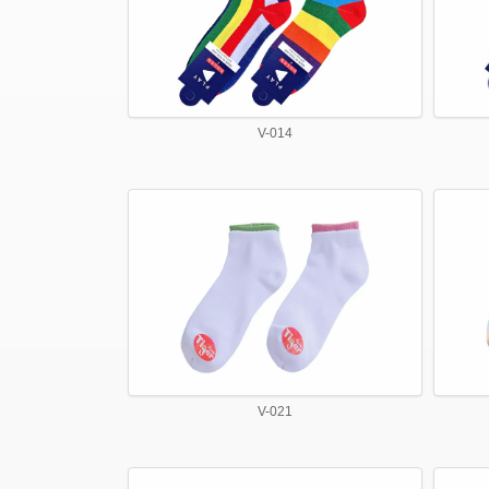
V-014
V-021