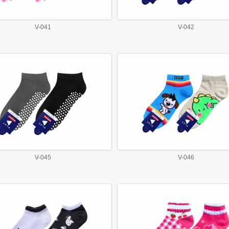
V-041
V-042
V-045
V-046